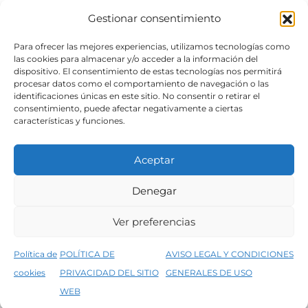
Gestionar consentimiento
SÍGUENOS
Para ofrecer las mejores experiencias, utilizamos tecnologías como
las cookies para almacenar y/o acceder a la información del
dispositivo. El consentimiento de estas tecnologías nos permitirá
procesar datos como el comportamiento de navegación o las
identificaciones únicas en este sitio. No consentir o retirar el
consentimiento, puede afectar negativamente a ciertas
características y funciones.
Aceptar
Denegar
Aviso legal
Condiciones generales de venta
Ver preferencias
Declaración de accesibilidad
Política de cookies
Política de
POLÍTICA DE
AVISO LEGAL Y CONDICIONES
Política de privacidad del sitio web
cookies
PRIVACIDAD DEL SITIO
GENERALES DE USO
↑
5% de descuento en tu primera compra, utiliza el código PRIMERACOMPRA
©2026 Decopintur- todos los derechos
WEB
Descartar