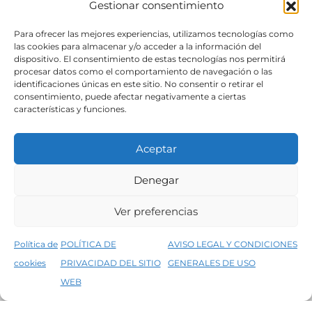
Gestionar consentimiento
SÍGUENOS
Para ofrecer las mejores experiencias, utilizamos tecnologías como
las cookies para almacenar y/o acceder a la información del
dispositivo. El consentimiento de estas tecnologías nos permitirá
procesar datos como el comportamiento de navegación o las
identificaciones únicas en este sitio. No consentir o retirar el
consentimiento, puede afectar negativamente a ciertas
características y funciones.
Aceptar
Denegar
Aviso legal
Condiciones generales de venta
Ver preferencias
Declaración de accesibilidad
Política de cookies
Política de
POLÍTICA DE
AVISO LEGAL Y CONDICIONES
Política de privacidad del sitio web
cookies
PRIVACIDAD DEL SITIO
GENERALES DE USO
↑
5% de descuento en tu primera compra, utiliza el código PRIMERACOMPRA
©2026 Decopintur- todos los derechos
WEB
Descartar