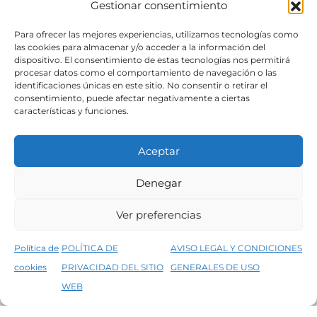
Gestionar consentimiento
SÍGUENOS
Para ofrecer las mejores experiencias, utilizamos tecnologías como
las cookies para almacenar y/o acceder a la información del
dispositivo. El consentimiento de estas tecnologías nos permitirá
procesar datos como el comportamiento de navegación o las
identificaciones únicas en este sitio. No consentir o retirar el
consentimiento, puede afectar negativamente a ciertas
características y funciones.
Aceptar
Denegar
Aviso legal
Condiciones generales de venta
Ver preferencias
Declaración de accesibilidad
Política de cookies
Política de
POLÍTICA DE
AVISO LEGAL Y CONDICIONES
Política de privacidad del sitio web
cookies
PRIVACIDAD DEL SITIO
GENERALES DE USO
↑
5% de descuento en tu primera compra, utiliza el código PRIMERACOMPRA
©2026 Decopintur- todos los derechos
WEB
Descartar