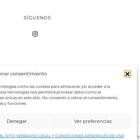
SÍGUENOS
onar consentimiento
ecnologías como las cookies para almacenar y/o acceder a la
estas tecnologías nos permitirá procesar datos como el
 únicas en este sitio. No consentir o retirar el consentimiento,
as y funciones.
Denegar
Ver preferencias
↑
EL SITIO WEB
AVISO LEGAL Y CONDICIONES GENERALES DE USO
rivacidad del sitio web
©2026 Decopintur- todos los derech