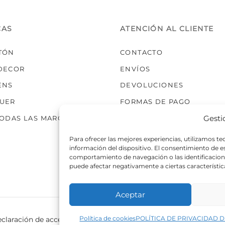
elegir
en
la
CAS
ATENCIÓN AL CLIENTE
página
de
TÓN
CONTACTO
producto
DECOR
ENVÍOS
ENS
DEVOLUCIONES
UER
FORMAS DE PAGO
Gesti
TODAS LAS MARCAS
Para ofrecer las mejores experiencias, utilizamos t
información del dispositivo. El consentimiento de 
comportamiento de navegación o las identificaciones
puede afectar negativamente a ciertas característic
Aceptar
Política de cookies
POLÍTICA DE PRIVACIDAD D
claración de accesibilidad
Política de cookies
Política de p