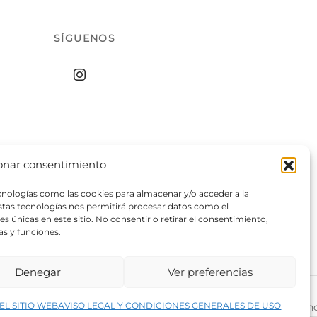
SÍGUENOS
onar consentimiento
ecnologías como las cookies para almacenar y/o acceder a la
estas tecnologías nos permitirá procesar datos como el
 únicas en este sitio. No consentir o retirar el consentimiento,
as y funciones.
Denegar
Ver preferencias
↑
EL SITIO WEB
AVISO LEGAL Y CONDICIONES GENERALES DE USO
rivacidad del sitio web
©2026 Decopintur- todos los derech