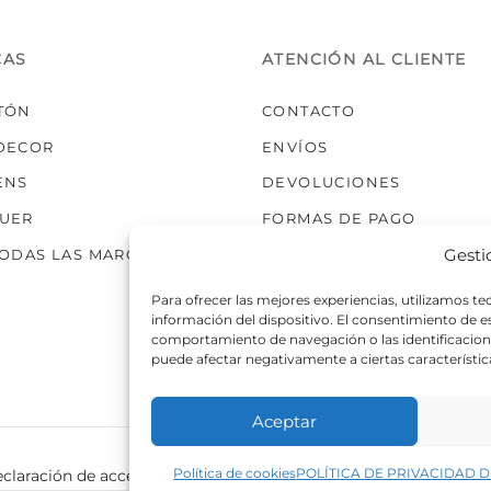
elegir
en
la
CAS
ATENCIÓN AL CLIENTE
página
de
TÓN
CONTACTO
producto
DECOR
ENVÍOS
ENS
DEVOLUCIONES
UER
FORMAS DE PAGO
Gesti
TODAS LAS MARCAS
Para ofrecer las mejores experiencias, utilizamos t
información del dispositivo. El consentimiento de 
comportamiento de navegación o las identificaciones
puede afectar negativamente a ciertas característic
Aceptar
Política de cookies
POLÍTICA DE PRIVACIDAD D
claración de accesibilidad
Política de cookies
Política de p