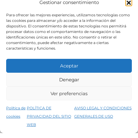
Gestionar consentimiento
SÍGUENOS
Para ofrecer las mejores experiencias, utilizamos tecnologías como
las cookies para almacenar y/o acceder a la información del
dispositivo. El consentimiento de estas tecnologías nos permitirá
procesar datos como el comportamiento de navegación o las
identificaciones únicas en este sitio. No consentir o retirar el
consentimiento, puede afectar negativamente a ciertas
características y funciones.
Aceptar
Denegar
Aviso legal
Condiciones generales de venta
Ver preferencias
Declaración de accesibilidad
Política de cookies
Política de
POLÍTICA DE
AVISO LEGAL Y CONDICIONES
Política de privacidad del sitio web
cookies
PRIVACIDAD DEL SITIO
GENERALES DE USO
↑
5% de descuento en tu primera compra, utiliza el código PRIMERACOMPRA
©2026 Decopintur- todos los derechos
WEB
Descartar