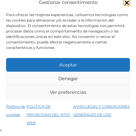
Gestionar consentimiento
SÍGUENOS
Para ofrecer las mejores experiencias, utilizamos tecnologías como
las cookies para almacenar y/o acceder a la información del
dispositivo. El consentimiento de estas tecnologías nos permitirá
procesar datos como el comportamiento de navegación o las
identificaciones únicas en este sitio. No consentir o retirar el
consentimiento, puede afectar negativamente a ciertas
características y funciones.
Aceptar
Denegar
Aviso legal
Condiciones generales de venta
Ver preferencias
Declaración de accesibilidad
Política de cookies
Política de
POLÍTICA DE
AVISO LEGAL Y CONDICIONES
Política de privacidad del sitio web
cookies
PRIVACIDAD DEL SITIO
GENERALES DE USO
↑
5% de descuento en tu primera compra, utiliza el código PRIMERACOMPRA
©2026 Decopintur- todos los derechos
WEB
Descartar