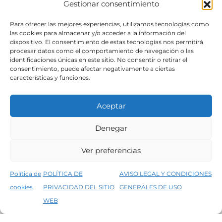
Gestionar consentimiento
SÍGUENOS
Para ofrecer las mejores experiencias, utilizamos tecnologías como
las cookies para almacenar y/o acceder a la información del
dispositivo. El consentimiento de estas tecnologías nos permitirá
procesar datos como el comportamiento de navegación o las
identificaciones únicas en este sitio. No consentir o retirar el
consentimiento, puede afectar negativamente a ciertas
características y funciones.
Aceptar
Denegar
Aviso legal
Condiciones generales de venta
Ver preferencias
Declaración de accesibilidad
Política de cookies
Política de
POLÍTICA DE
AVISO LEGAL Y CONDICIONES
Política de privacidad del sitio web
cookies
PRIVACIDAD DEL SITIO
GENERALES DE USO
↑
5% de descuento en tu primera compra, utiliza el código PRIMERACOMPRA
©2026 Decopintur- todos los derechos
WEB
Descartar