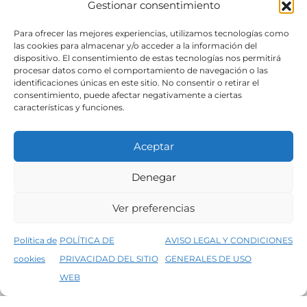
Gestionar consentimiento
SÍGUENOS
Para ofrecer las mejores experiencias, utilizamos tecnologías como
las cookies para almacenar y/o acceder a la información del
dispositivo. El consentimiento de estas tecnologías nos permitirá
procesar datos como el comportamiento de navegación o las
identificaciones únicas en este sitio. No consentir o retirar el
consentimiento, puede afectar negativamente a ciertas
características y funciones.
Aceptar
Denegar
Aviso legal
Condiciones generales de venta
Ver preferencias
Declaración de accesibilidad
Política de cookies
Política de
POLÍTICA DE
AVISO LEGAL Y CONDICIONES
Política de privacidad del sitio web
cookies
PRIVACIDAD DEL SITIO
GENERALES DE USO
↑
5% de descuento en tu primera compra, utiliza el código PRIMERACOMPRA
©2026 Decopintur- todos los derechos
WEB
Descartar