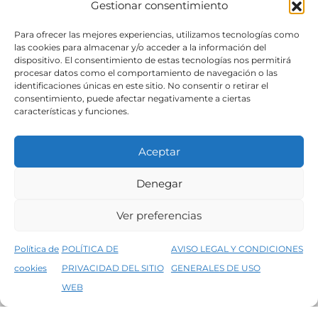
Gestionar consentimiento
SÍGUENOS
Para ofrecer las mejores experiencias, utilizamos tecnologías como
las cookies para almacenar y/o acceder a la información del
dispositivo. El consentimiento de estas tecnologías nos permitirá
procesar datos como el comportamiento de navegación o las
identificaciones únicas en este sitio. No consentir o retirar el
consentimiento, puede afectar negativamente a ciertas
características y funciones.
Aceptar
Denegar
Aviso legal
Condiciones generales de venta
Ver preferencias
Declaración de accesibilidad
Política de cookies
Política de
POLÍTICA DE
AVISO LEGAL Y CONDICIONES
Política de privacidad del sitio web
cookies
PRIVACIDAD DEL SITIO
GENERALES DE USO
↑
5% de descuento en tu primera compra, utiliza el código PRIMERACOMPRA
©2026 Decopintur- todos los derechos
WEB
Descartar