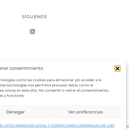
SÍGUENOS
onar consentimiento
ecnologías como las cookies para almacenar y/o acceder a la
estas tecnologías nos permitirá procesar datos como el
 únicas en este sitio. No consentir o retirar el consentimiento,
as y funciones.
Denegar
Ver preferencias
↑
EL SITIO WEB
AVISO LEGAL Y CONDICIONES GENERALES DE USO
rivacidad del sitio web
©2026 Decopintur- todos los derech