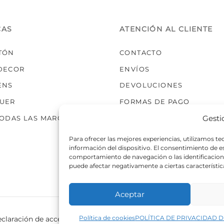
elegir
en
la
CAS
ATENCIÓN AL CLIENTE
página
de
TÓN
CONTACTO
producto
DECOR
ENVÍOS
ENS
DEVOLUCIONES
UER
FORMAS DE PAGO
Gesti
TODAS LAS MARCAS
Para ofrecer las mejores experiencias, utilizamos t
información del dispositivo. El consentimiento de 
comportamiento de navegación o las identificaciones
puede afectar negativamente a ciertas característic
Aceptar
Política de cookies
POLÍTICA DE PRIVACIDAD D
claración de accesibilidad
Política de cookies
Política de p