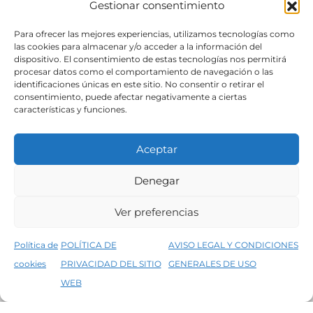
Gestionar consentimiento
SÍGUENOS
Para ofrecer las mejores experiencias, utilizamos tecnologías como
las cookies para almacenar y/o acceder a la información del
dispositivo. El consentimiento de estas tecnologías nos permitirá
procesar datos como el comportamiento de navegación o las
identificaciones únicas en este sitio. No consentir o retirar el
consentimiento, puede afectar negativamente a ciertas
características y funciones.
Aceptar
Denegar
Aviso legal
Condiciones generales de venta
Ver preferencias
Declaración de accesibilidad
Política de cookies
Política de
POLÍTICA DE
AVISO LEGAL Y CONDICIONES
Política de privacidad del sitio web
cookies
PRIVACIDAD DEL SITIO
GENERALES DE USO
↑
5% de descuento en tu primera compra, utiliza el código PRIMERACOMPRA
©2026 Decopintur- todos los derechos
WEB
Descartar