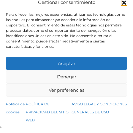
Gestionar consentimiento
SÍGUENOS
Para ofrecer las mejores experiencias, utilizamos tecnologías como
las cookies para almacenar y/o acceder a la información del
dispositivo. El consentimiento de estas tecnologías nos permitirá
procesar datos como el comportamiento de navegación o las
identificaciones únicas en este sitio. No consentir o retirar el
consentimiento, puede afectar negativamente a ciertas
características y funciones.
Aceptar
Denegar
Aviso legal
Condiciones generales de venta
Ver preferencias
Declaración de accesibilidad
Política de cookies
Política de
POLÍTICA DE
AVISO LEGAL Y CONDICIONES
Política de privacidad del sitio web
cookies
PRIVACIDAD DEL SITIO
GENERALES DE USO
↑
5% de descuento en tu primera compra, utiliza el código PRIMERACOMPRA
©2026 Decopintur- todos los derechos
WEB
Descartar