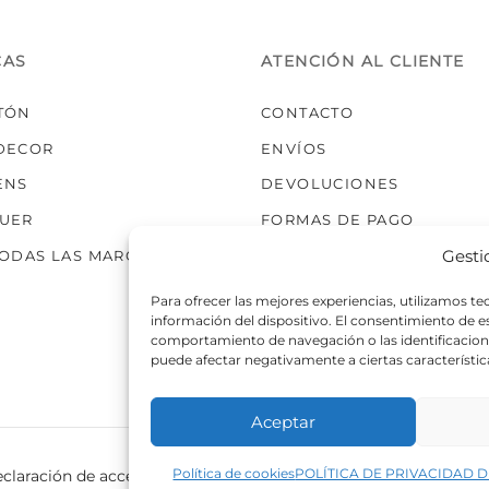
elegir
en
la
CAS
ATENCIÓN AL CLIENTE
página
de
TÓN
CONTACTO
producto
DECOR
ENVÍOS
ENS
DEVOLUCIONES
UER
FORMAS DE PAGO
Gesti
TODAS LAS MARCAS
Para ofrecer las mejores experiencias, utilizamos t
información del dispositivo. El consentimiento de 
comportamiento de navegación o las identificaciones
puede afectar negativamente a ciertas característic
Aceptar
Política de cookies
POLÍTICA DE PRIVACIDAD D
claración de accesibilidad
Política de cookies
Política de p