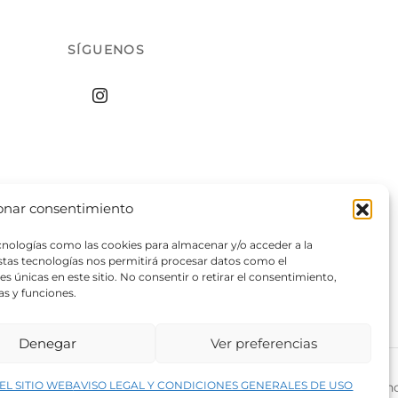
SÍGUENOS
onar consentimiento
ecnologías como las cookies para almacenar y/o acceder a la
estas tecnologías nos permitirá procesar datos como el
 únicas en este sitio. No consentir o retirar el consentimiento,
as y funciones.
Denegar
Ver preferencias
↑
EL SITIO WEB
AVISO LEGAL Y CONDICIONES GENERALES DE USO
rivacidad del sitio web
©2026 Decopintur- todos los derech