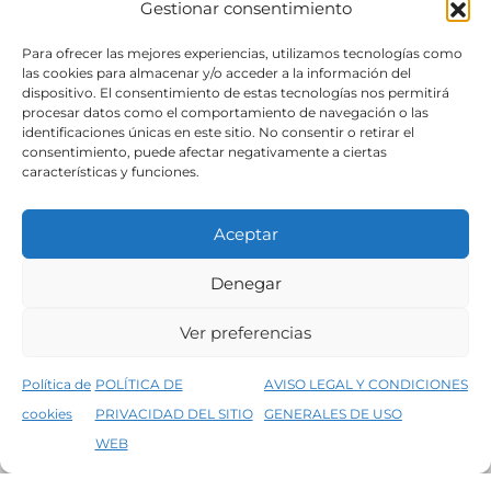
Gestionar consentimiento
SÍGUENOS
Para ofrecer las mejores experiencias, utilizamos tecnologías como
las cookies para almacenar y/o acceder a la información del
dispositivo. El consentimiento de estas tecnologías nos permitirá
procesar datos como el comportamiento de navegación o las
identificaciones únicas en este sitio. No consentir o retirar el
consentimiento, puede afectar negativamente a ciertas
características y funciones.
Aceptar
Denegar
Aviso legal
Condiciones generales de venta
Ver preferencias
Declaración de accesibilidad
Política de cookies
Política de
POLÍTICA DE
AVISO LEGAL Y CONDICIONES
Política de privacidad del sitio web
cookies
PRIVACIDAD DEL SITIO
GENERALES DE USO
↑
5% de descuento en tu primera compra, utiliza el código PRIMERACOMPRA
©2026 Decopintur- todos los derechos
WEB
Descartar