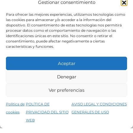
Gestionar consentimiento
SÍGUENOS
Para ofrecer las mejores experiencias, utilizamos tecnologías como
las cookies para almacenar y/o acceder a la información del
dispositivo. El consentimiento de estas tecnologías nos permitirá
procesar datos como el comportamiento de navegación o las
identificaciones únicas en este sitio. No consentir o retirar el
consentimiento, puede afectar negativamente a ciertas
características y funciones.
Aceptar
Denegar
Aviso legal
Condiciones generales de venta
Ver preferencias
Declaración de accesibilidad
Política de cookies
Política de
POLÍTICA DE
AVISO LEGAL Y CONDICIONES
Política de privacidad del sitio web
cookies
PRIVACIDAD DEL SITIO
GENERALES DE USO
↑
5% de descuento en tu primera compra, utiliza el código PRIMERACOMPRA
©2026 Decopintur- todos los derechos
WEB
Descartar