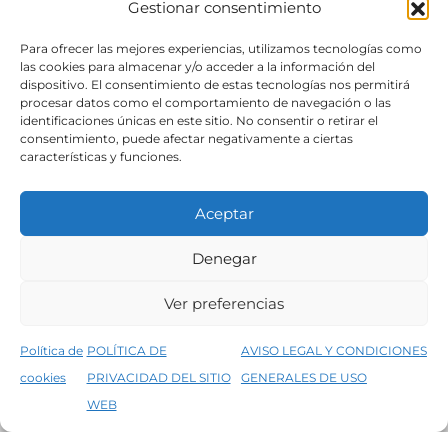
Gestionar consentimiento
SÍGUENOS
Para ofrecer las mejores experiencias, utilizamos tecnologías como
las cookies para almacenar y/o acceder a la información del
dispositivo. El consentimiento de estas tecnologías nos permitirá
procesar datos como el comportamiento de navegación o las
identificaciones únicas en este sitio. No consentir o retirar el
consentimiento, puede afectar negativamente a ciertas
características y funciones.
Aceptar
Denegar
Aviso legal
Condiciones generales de venta
Ver preferencias
Declaración de accesibilidad
Política de cookies
Política de
POLÍTICA DE
AVISO LEGAL Y CONDICIONES
Política de privacidad del sitio web
cookies
PRIVACIDAD DEL SITIO
GENERALES DE USO
↑
5% de descuento en tu primera compra, utiliza el código PRIMERACOMPRA
©2026 Decopintur- todos los derechos
WEB
Descartar