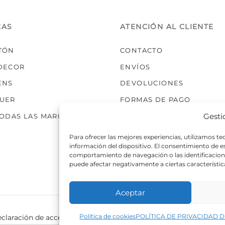
elegir
en
la
CAS
ATENCIÓN AL CLIENTE
página
de
TÓN
CONTACTO
producto
DECOR
ENVÍOS
ENS
DEVOLUCIONES
UER
FORMAS DE PAGO
Gesti
TODAS LAS MARCAS
Para ofrecer las mejores experiencias, utilizamos t
información del dispositivo. El consentimiento de 
comportamiento de navegación o las identificaciones
puede afectar negativamente a ciertas característic
Aceptar
Política de cookies
POLÍTICA DE PRIVACIDAD D
claración de accesibilidad
Política de cookies
Política de p