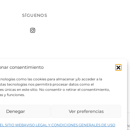
SÍGUENOS
onar consentimiento
ecnologías como las cookies para almacenar y/o acceder a la
estas tecnologías nos permitirá procesar datos como el
 únicas en este sitio. No consentir o retirar el consentimiento,
as y funciones.
Denegar
Ver preferencias
↑
EL SITIO WEB
AVISO LEGAL Y CONDICIONES GENERALES DE USO
rivacidad del sitio web
©2026 Decopintur- todos los derech