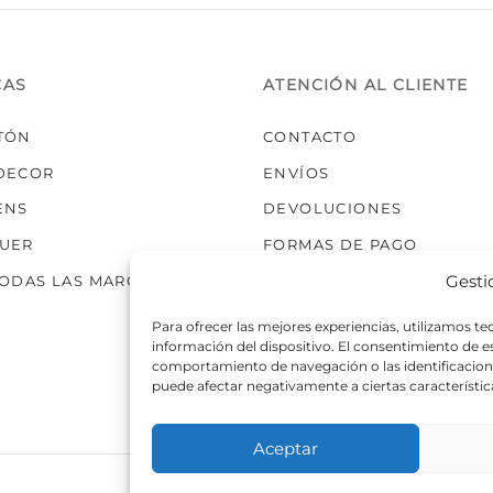
elegir
elegir
en
en
la
la
CAS
ATENCIÓN AL CLIENTE
página
página
de
de
TÓN
CONTACTO
producto
producto
DECOR
ENVÍOS
ENS
DEVOLUCIONES
UER
FORMAS DE PAGO
Gesti
TODAS LAS MARCAS
Para ofrecer las mejores experiencias, utilizamos t
información del dispositivo. El consentimiento de 
comportamiento de navegación o las identificaciones
puede afectar negativamente a ciertas característic
Aceptar