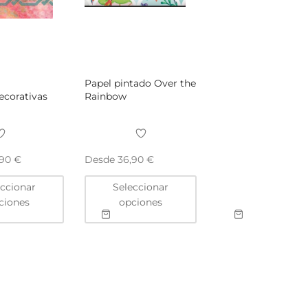
Papel pintado Over the
ecorativas
Rainbow
Desde
,90
€
36,90
€
Este
Este
eccionar
Seleccionar
producto
producto
ciones
opciones
tiene
tiene
múltiples
múltiples
variantes.
variantes.
Las
Las
opciones
opciones
se
se
pueden
pueden