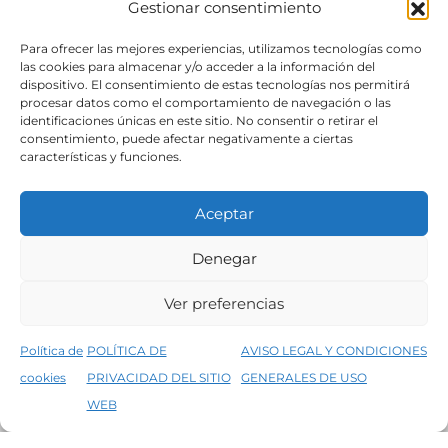
Gestionar consentimiento
SÍGUENOS
Para ofrecer las mejores experiencias, utilizamos tecnologías como
las cookies para almacenar y/o acceder a la información del
dispositivo. El consentimiento de estas tecnologías nos permitirá
procesar datos como el comportamiento de navegación o las
identificaciones únicas en este sitio. No consentir o retirar el
consentimiento, puede afectar negativamente a ciertas
características y funciones.
Aceptar
Denegar
Aviso legal
Condiciones generales de venta
Ver preferencias
Declaración de accesibilidad
Política de cookies
Política de
POLÍTICA DE
AVISO LEGAL Y CONDICIONES
Política de privacidad del sitio web
cookies
PRIVACIDAD DEL SITIO
GENERALES DE USO
↑
5% de descuento en tu primera compra, utiliza el código PRIMERACOMPRA
©2026 Decopintur- todos los derechos
WEB
Descartar