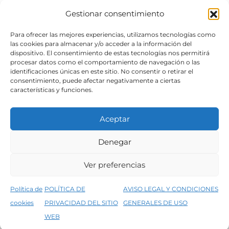
Gestionar consentimiento
SÍGUENOS
Para ofrecer las mejores experiencias, utilizamos tecnologías como
las cookies para almacenar y/o acceder a la información del
dispositivo. El consentimiento de estas tecnologías nos permitirá
procesar datos como el comportamiento de navegación o las
identificaciones únicas en este sitio. No consentir o retirar el
consentimiento, puede afectar negativamente a ciertas
características y funciones.
Aceptar
Denegar
Aviso legal
Condiciones generales de venta
Ver preferencias
Declaración de accesibilidad
Política de cookies
Política de
POLÍTICA DE
AVISO LEGAL Y CONDICIONES
Política de privacidad del sitio web
cookies
PRIVACIDAD DEL SITIO
GENERALES DE USO
↑
5% de descuento en tu primera compra, utiliza el código PRIMERACOMPRA
©2026 Decopintur- todos los derechos
WEB
Descartar