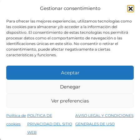
Gestionar consentimiento
SÍGUENOS
Para ofrecer las mejores experiencias, utilizamos tecnologías como
las cookies para almacenar y/o acceder a la información del
dispositivo. El consentimiento de estas tecnologías nos permitirá
procesar datos como el comportamiento de navegación o las
identificaciones únicas en este sitio. No consentir o retirar el
consentimiento, puede afectar negativamente a ciertas
características y funciones.
Aceptar
Denegar
Aviso legal
Condiciones generales de venta
Ver preferencias
Declaración de accesibilidad
Política de cookies
Política de
POLÍTICA DE
AVISO LEGAL Y CONDICIONES
Política de privacidad del sitio web
cookies
PRIVACIDAD DEL SITIO
GENERALES DE USO
↑
5% de descuento en tu primera compra, utiliza el código PRIMERACOMPRA
©2026 Decopintur- todos los derechos
WEB
Descartar