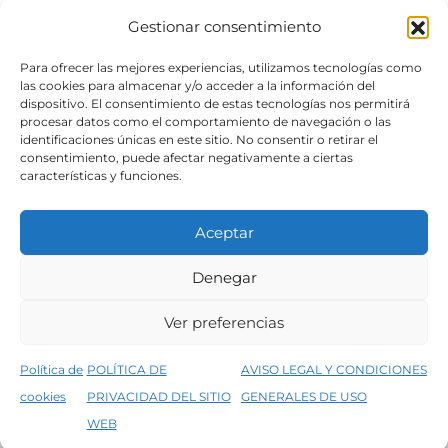
Gestionar consentimiento
SÍGUENOS
Para ofrecer las mejores experiencias, utilizamos tecnologías como
las cookies para almacenar y/o acceder a la información del
dispositivo. El consentimiento de estas tecnologías nos permitirá
procesar datos como el comportamiento de navegación o las
identificaciones únicas en este sitio. No consentir o retirar el
consentimiento, puede afectar negativamente a ciertas
características y funciones.
Aceptar
Denegar
Aviso legal
Condiciones generales de venta
Ver preferencias
Declaración de accesibilidad
Política de cookies
Política de
POLÍTICA DE
AVISO LEGAL Y CONDICIONES
Política de privacidad del sitio web
cookies
PRIVACIDAD DEL SITIO
GENERALES DE USO
↑
5% de descuento en tu primera compra, utiliza el código PRIMERACOMPRA
©2026 Decopintur- todos los derechos
WEB
Descartar