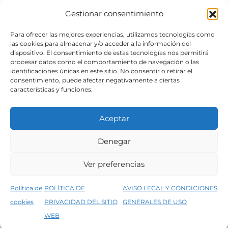
Gestionar consentimiento
SÍGUENOS
Para ofrecer las mejores experiencias, utilizamos tecnologías como
las cookies para almacenar y/o acceder a la información del
dispositivo. El consentimiento de estas tecnologías nos permitirá
procesar datos como el comportamiento de navegación o las
identificaciones únicas en este sitio. No consentir o retirar el
consentimiento, puede afectar negativamente a ciertas
características y funciones.
Aceptar
Denegar
Aviso legal
Condiciones generales de venta
Ver preferencias
Declaración de accesibilidad
Política de cookies
Política de
POLÍTICA DE
AVISO LEGAL Y CONDICIONES
Política de privacidad del sitio web
cookies
PRIVACIDAD DEL SITIO
GENERALES DE USO
↑
5% de descuento en tu primera compra, utiliza el código PRIMERACOMPRA
©2026 Decopintur- todos los derechos
WEB
Descartar