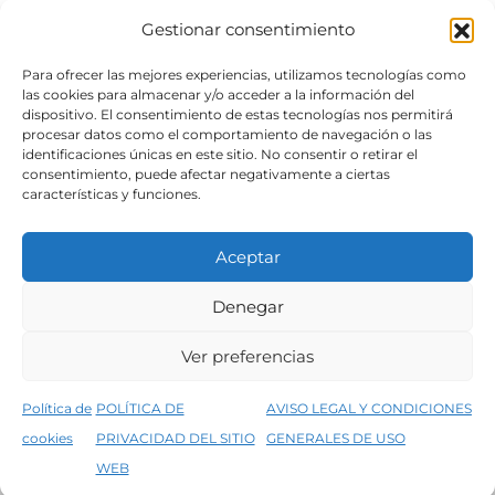
Gestionar consentimiento
SÍGUENOS
Para ofrecer las mejores experiencias, utilizamos tecnologías como
las cookies para almacenar y/o acceder a la información del
dispositivo. El consentimiento de estas tecnologías nos permitirá
procesar datos como el comportamiento de navegación o las
identificaciones únicas en este sitio. No consentir o retirar el
consentimiento, puede afectar negativamente a ciertas
características y funciones.
Aceptar
Denegar
Aviso legal
Condiciones generales de venta
Ver preferencias
Declaración de accesibilidad
Política de cookies
Política de
POLÍTICA DE
AVISO LEGAL Y CONDICIONES
Política de privacidad del sitio web
cookies
PRIVACIDAD DEL SITIO
GENERALES DE USO
↑
5% de descuento en tu primera compra, utiliza el código PRIMERACOMPRA
©2026 Decopintur- todos los derechos
WEB
Descartar