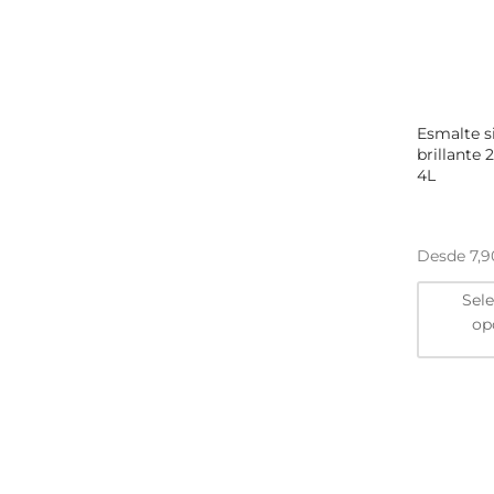
Esmalte s
brillante
4L
Desde
7,
Sel
op