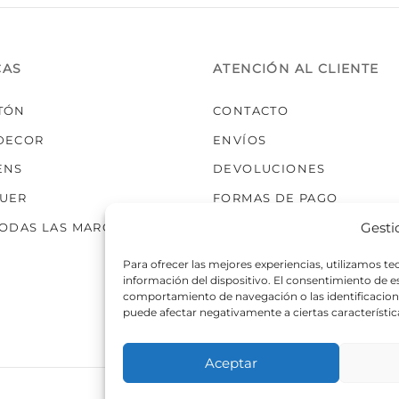
elegir
en
la
CAS
ATENCIÓN AL CLIENTE
página
de
TÓN
CONTACTO
producto
DECOR
ENVÍOS
ENS
DEVOLUCIONES
UER
FORMAS DE PAGO
Gesti
TODAS LAS MARCAS
Para ofrecer las mejores experiencias, utilizamos t
información del dispositivo. El consentimiento de 
comportamiento de navegación o las identificaciones
puede afectar negativamente a ciertas característic
Aceptar