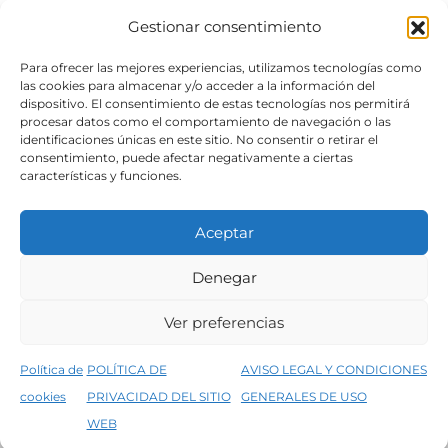
Gestionar consentimiento
SÍGUENOS
Para ofrecer las mejores experiencias, utilizamos tecnologías como
las cookies para almacenar y/o acceder a la información del
dispositivo. El consentimiento de estas tecnologías nos permitirá
procesar datos como el comportamiento de navegación o las
identificaciones únicas en este sitio. No consentir o retirar el
consentimiento, puede afectar negativamente a ciertas
características y funciones.
Aceptar
Denegar
Aviso legal
Condiciones generales de venta
Ver preferencias
Declaración de accesibilidad
Política de cookies
Política de
POLÍTICA DE
AVISO LEGAL Y CONDICIONES
Política de privacidad del sitio web
cookies
PRIVACIDAD DEL SITIO
GENERALES DE USO
↑
5% de descuento en tu primera compra, utiliza el código PRIMERACOMPRA
©2026 Decopintur- todos los derechos
WEB
Descartar