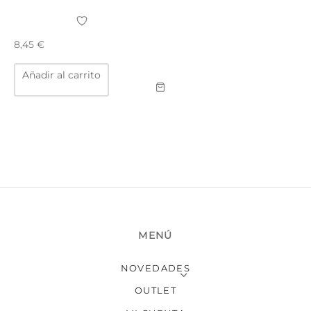
TAR
ICONAS, ADHESIVOS Y COLAS
ECIALIDADES Y SUELOS
8,45
€
AY, TINTES Y MANUALIDADES
Añadir al carrito
MENÚ
NOVEDADES
OUTLET