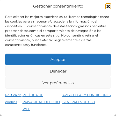
Gestionar consentimiento
SÍGUENOS
Para ofrecer las mejores experiencias, utilizamos tecnologías como
las cookies para almacenar y/o acceder a la información del
dispositivo. El consentimiento de estas tecnologías nos permitirá
procesar datos como el comportamiento de navegación o las
identificaciones únicas en este sitio. No consentir o retirar el
consentimiento, puede afectar negativamente a ciertas
características y funciones.
Aceptar
Denegar
Aviso legal
Condiciones generales de venta
Ver preferencias
Declaración de accesibilidad
Política de cookies
Política de
POLÍTICA DE
AVISO LEGAL Y CONDICIONES
Política de privacidad del sitio web
cookies
PRIVACIDAD DEL SITIO
GENERALES DE USO
↑
5% de descuento en tu primera compra, utiliza el código PRIMERACOMPRA
©2026 Decopintur- todos los derechos
WEB
Descartar