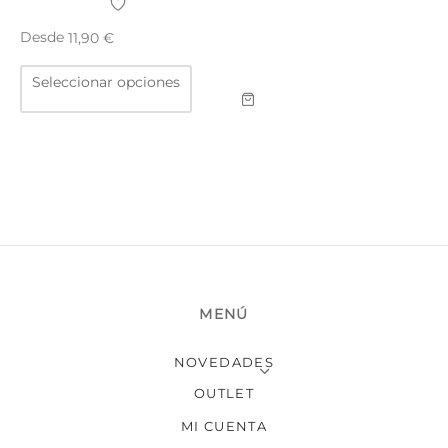
Desde
11,90
€
Este
Seleccionar opciones
producto
tiene
múltiples
variantes.
Las
opciones
se
pueden
elegir
en
MENÚ
la
página
NOVEDADES
de
producto
OUTLET
MI CUENTA