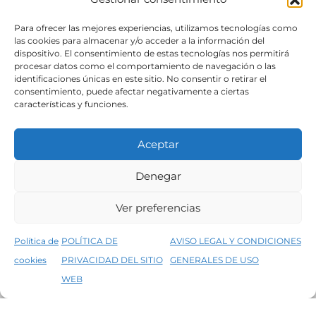
SÍGUENOS
Para ofrecer las mejores experiencias, utilizamos tecnologías como
las cookies para almacenar y/o acceder a la información del
dispositivo. El consentimiento de estas tecnologías nos permitirá
procesar datos como el comportamiento de navegación o las
identificaciones únicas en este sitio. No consentir o retirar el
consentimiento, puede afectar negativamente a ciertas
características y funciones.
Aceptar
Denegar
Aviso legal
Condiciones generales de venta
Ver preferencias
Declaración de accesibilidad
Política de cookies
Política de
POLÍTICA DE
AVISO LEGAL Y CONDICIONES
Política de privacidad del sitio web
cookies
PRIVACIDAD DEL SITIO
GENERALES DE USO
↑
5% de descuento en tu primera compra, utiliza el código PRIMERACOMPRA
©2026 Decopintur- todos los derechos
WEB
Descartar