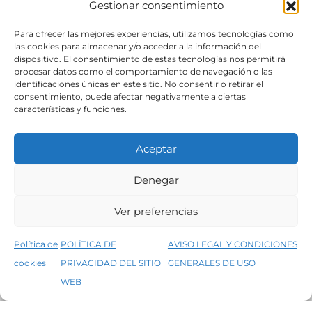
Gestionar consentimiento
SÍGUENOS
Para ofrecer las mejores experiencias, utilizamos tecnologías como
las cookies para almacenar y/o acceder a la información del
dispositivo. El consentimiento de estas tecnologías nos permitirá
procesar datos como el comportamiento de navegación o las
identificaciones únicas en este sitio. No consentir o retirar el
consentimiento, puede afectar negativamente a ciertas
características y funciones.
Aceptar
Denegar
Aviso legal
Condiciones generales de venta
Ver preferencias
Declaración de accesibilidad
Política de cookies
Política de
POLÍTICA DE
AVISO LEGAL Y CONDICIONES
Política de privacidad del sitio web
cookies
PRIVACIDAD DEL SITIO
GENERALES DE USO
↑
5% de descuento en tu primera compra, utiliza el código PRIMERACOMPRA
©2026 Decopintur- todos los derechos
WEB
Descartar