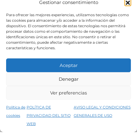
Gestionar consentimiento
SÍGUENOS
Para ofrecer las mejores experiencias, utilizamos tecnologías como
las cookies para almacenar y/o acceder a la información del
dispositivo. El consentimiento de estas tecnologías nos permitirá
procesar datos como el comportamiento de navegación o las
identificaciones únicas en este sitio. No consentir o retirar el
consentimiento, puede afectar negativamente a ciertas
características y funciones.
Aceptar
Denegar
Aviso legal
Condiciones generales de venta
Ver preferencias
Declaración de accesibilidad
Política de cookies
Política de
POLÍTICA DE
AVISO LEGAL Y CONDICIONES
Política de privacidad del sitio web
cookies
PRIVACIDAD DEL SITIO
GENERALES DE USO
↑
5% de descuento en tu primera compra, utiliza el código PRIMERACOMPRA
©2026 Decopintur- todos los derechos
WEB
Descartar