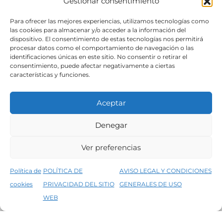
Gestionar consentimiento
SÍGUENOS
Para ofrecer las mejores experiencias, utilizamos tecnologías como
las cookies para almacenar y/o acceder a la información del
dispositivo. El consentimiento de estas tecnologías nos permitirá
procesar datos como el comportamiento de navegación o las
identificaciones únicas en este sitio. No consentir o retirar el
consentimiento, puede afectar negativamente a ciertas
características y funciones.
Aceptar
Denegar
Aviso legal
Condiciones generales de venta
Ver preferencias
Declaración de accesibilidad
Política de cookies
Política de
POLÍTICA DE
AVISO LEGAL Y CONDICIONES
Política de privacidad del sitio web
cookies
PRIVACIDAD DEL SITIO
GENERALES DE USO
↑
5% de descuento en tu primera compra, utiliza el código PRIMERACOMPRA
©2026 Decopintur- todos los derechos
WEB
Descartar