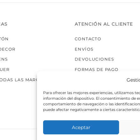
elegir
en
la
CAS
ATENCIÓN AL CLIENTE
página
de
TÓN
CONTACTO
producto
DECOR
ENVÍOS
ENS
DEVOLUCIONES
UER
FORMAS DE PAGO
Gesti
TODAS LAS MARCAS
Para ofrecer las mejores experiencias, utilizamos t
información del dispositivo. El consentimiento de 
comportamiento de navegación o las identificaciones
puede afectar negativamente a ciertas característic
Aceptar