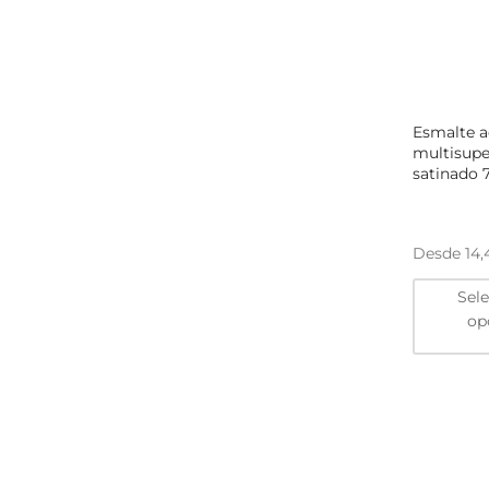
Esmalte ac
multisupe
satinado 
Desde
14
Sel
op