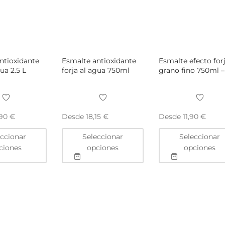
ntioxidante
Esmalte antioxidante
Esmalte efecto for
gua 2.5 L
forja al agua 750ml
grano fino 750ml –
Desde
Desde
,90
€
18,15
€
11,90
€
Este
Este
eccionar
Seleccionar
Seleccionar
producto
producto
ciones
opciones
opciones
tiene
tiene
múltiples
múltiples
variantes.
variantes.
Las
Las
opciones
opciones
se
se
pueden
pueden