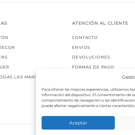
elegir
elegir
en
en
la
la
CAS
ATENCIÓN AL CLIENTE
página
página
de
de
TÓN
CONTACTO
producto
producto
DECOR
ENVÍOS
ENS
DEVOLUCIONES
UER
FORMAS DE PAGO
Gesti
TODAS LAS MARCAS
Para ofrecer las mejores experiencias, utilizamos t
información del dispositivo. El consentimiento de 
comportamiento de navegación o las identificaciones
puede afectar negativamente a ciertas característic
Aceptar