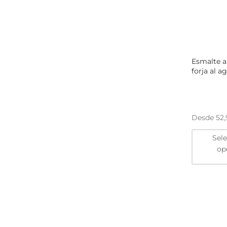
Esmalte a
forja al a
Desde
52
Sel
op