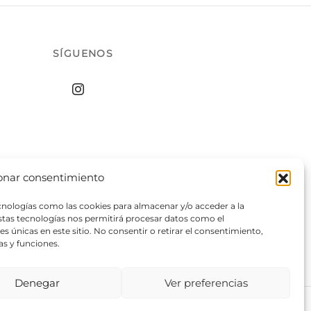
elegir
en
la
SÍGUENOS
página
de
producto
onar consentimiento
ecnologías como las cookies para almacenar y/o acceder a la
estas tecnologías nos permitirá procesar datos como el
 únicas en este sitio. No consentir o retirar el consentimiento,
as y funciones.
Denegar
Ver preferencias