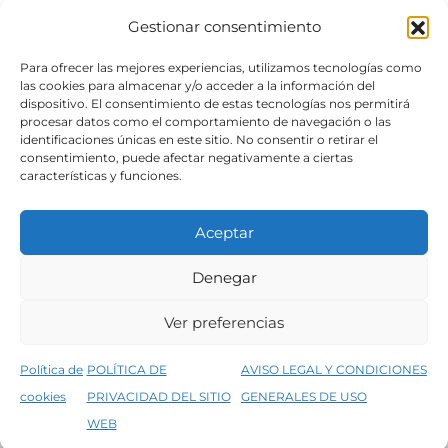
Gestionar consentimiento
SÍGUENOS
Para ofrecer las mejores experiencias, utilizamos tecnologías como
las cookies para almacenar y/o acceder a la información del
dispositivo. El consentimiento de estas tecnologías nos permitirá
procesar datos como el comportamiento de navegación o las
identificaciones únicas en este sitio. No consentir o retirar el
consentimiento, puede afectar negativamente a ciertas
características y funciones.
Aceptar
Denegar
Aviso legal
Condiciones generales de venta
Ver preferencias
Declaración de accesibilidad
Política de cookies
Política de
POLÍTICA DE
AVISO LEGAL Y CONDICIONES
Política de privacidad del sitio web
cookies
PRIVACIDAD DEL SITIO
GENERALES DE USO
↑
5% de descuento en tu primera compra, utiliza el código PRIMERACOMPRA
©2026 Decopintur- todos los derechos
WEB
Descartar