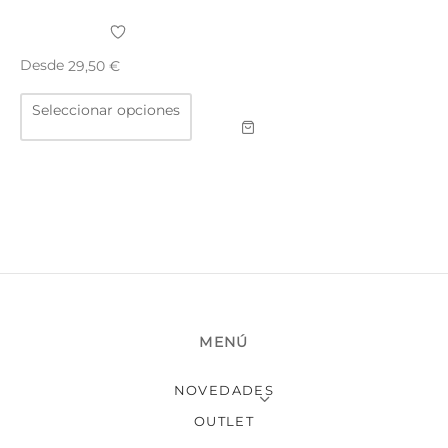
TAR
ICONAS, ADHESIVOS Y COLAS
ECIALIDADES Y SUELOS
Desde
29,50
€
AY, TINTES Y MANUALIDADES
Este
Seleccionar opciones
producto
tiene
múltiples
variantes.
Las
opciones
se
pueden
elegir
en
MENÚ
la
página
NOVEDADES
de
producto
OUTLET