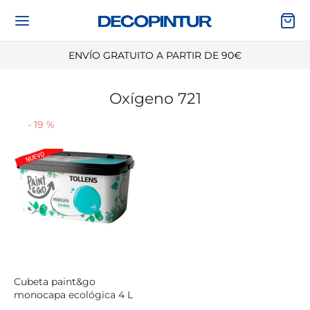
ENVÍO GRATUITO A PARTIR DE 90€
Oxígeno 721
Volver
Volver
Volver
Volver
-
19
%
ES DE PINTAR
NTURA
RRAMIENTAS
ORACIÓN Y PISCINAS
TAS, PLÁSTICOS Y PROTECCIÓN
TURA DE PAREDES Y TECHOS
ESORIOS Y PROTECCIÓN PERSONAL
EL PINTADO Y MURALES
UYENTES, DECAPANTES Y LIMPIADORES
ITES, BARNICES Y LACAS
CHERIA, RODILLOS Y CUBETAS
ILOS DECORATIVOS Y CENEFAS
ILLAS Y MORTEROS
ALTES E IMPRIMACIONES
ALERAS Y CABALLETES
DURAS Y CARTAS DE COLORES
Cubeta paint&go
monocapa ecológica 4 L
AS, RESINAS, FIBRAS Y AUTOMOCIÓN
HADAS E IMPERMEABILIZANTES
RAMIENTA ELÉCTRICA Y PISTOLAS DE
CINAS