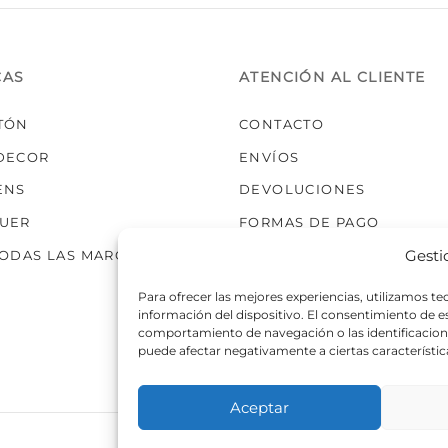
elegir
en
la
CAS
ATENCIÓN AL CLIENTE
página
de
TÓN
CONTACTO
producto
DECOR
ENVÍOS
ENS
DEVOLUCIONES
UER
FORMAS DE PAGO
Gesti
TODAS LAS MARCAS
Para ofrecer las mejores experiencias, utilizamos t
información del dispositivo. El consentimiento de 
comportamiento de navegación o las identificaciones
puede afectar negativamente a ciertas característic
Aceptar