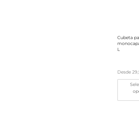
Cubeta p
monocapa
L
Desde
29
Sel
op