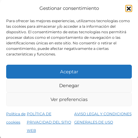
Gestionar consentimiento
SÍGUENOS
Para ofrecer las mejores experiencias, utilizamos tecnologías como
las cookies para almacenar y/o acceder a la información del
dispositivo. El consentimiento de estas tecnologías nos permitirá
procesar datos como el comportamiento de navegación o las
identificaciones únicas en este sitio. No consentir o retirar el
consentimiento, puede afectar negativamente a ciertas
características y funciones.
Aceptar
Denegar
Aviso legal
Condiciones generales de venta
Ver preferencias
Declaración de accesibilidad
Política de cookies
Política de
POLÍTICA DE
AVISO LEGAL Y CONDICIONES
Política de privacidad del sitio web
cookies
PRIVACIDAD DEL SITIO
GENERALES DE USO
↑
5% de descuento en tu primera compra, utiliza el código PRIMERACOMPRA
©2026 Decopintur- todos los derechos
WEB
Descartar