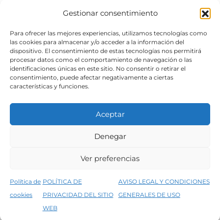
Gestionar consentimiento
SÍGUENOS
Para ofrecer las mejores experiencias, utilizamos tecnologías como
las cookies para almacenar y/o acceder a la información del
dispositivo. El consentimiento de estas tecnologías nos permitirá
procesar datos como el comportamiento de navegación o las
identificaciones únicas en este sitio. No consentir o retirar el
consentimiento, puede afectar negativamente a ciertas
características y funciones.
Aceptar
Denegar
Aviso legal
Condiciones generales de venta
Ver preferencias
Declaración de accesibilidad
Política de cookies
Política de
POLÍTICA DE
AVISO LEGAL Y CONDICIONES
Política de privacidad del sitio web
cookies
PRIVACIDAD DEL SITIO
GENERALES DE USO
↑
5% de descuento en tu primera compra, utiliza el código PRIMERACOMPRA
©2026 Decopintur- todos los derechos
WEB
Descartar