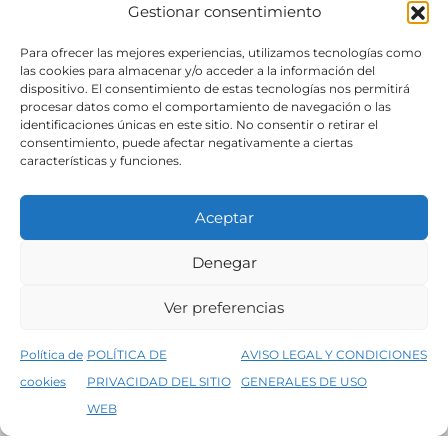
Gestionar consentimiento
SÍGUENOS
Para ofrecer las mejores experiencias, utilizamos tecnologías como
las cookies para almacenar y/o acceder a la información del
dispositivo. El consentimiento de estas tecnologías nos permitirá
procesar datos como el comportamiento de navegación o las
identificaciones únicas en este sitio. No consentir o retirar el
consentimiento, puede afectar negativamente a ciertas
características y funciones.
Aceptar
Denegar
Aviso legal
Condiciones generales de venta
Ver preferencias
Declaración de accesibilidad
Política de cookies
Política de
POLÍTICA DE
AVISO LEGAL Y CONDICIONES
Política de privacidad del sitio web
cookies
PRIVACIDAD DEL SITIO
GENERALES DE USO
↑
5% de descuento en tu primera compra, utiliza el código PRIMERACOMPRA
©2026 Decopintur- todos los derechos
WEB
Descartar