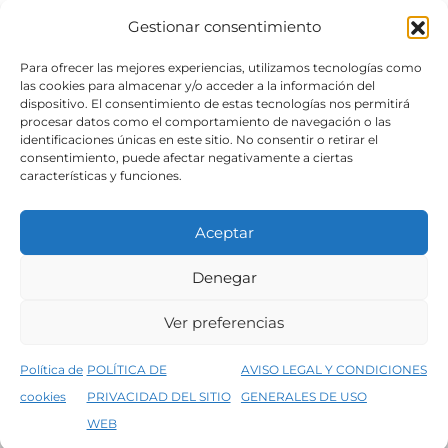
Gestionar consentimiento
SÍGUENOS
Para ofrecer las mejores experiencias, utilizamos tecnologías como
las cookies para almacenar y/o acceder a la información del
dispositivo. El consentimiento de estas tecnologías nos permitirá
procesar datos como el comportamiento de navegación o las
identificaciones únicas en este sitio. No consentir o retirar el
consentimiento, puede afectar negativamente a ciertas
características y funciones.
Aceptar
Denegar
Aviso legal
Condiciones generales de venta
Ver preferencias
Declaración de accesibilidad
Política de cookies
Política de
POLÍTICA DE
AVISO LEGAL Y CONDICIONES
Política de privacidad del sitio web
cookies
PRIVACIDAD DEL SITIO
GENERALES DE USO
↑
5% de descuento en tu primera compra, utiliza el código PRIMERACOMPRA
©2026 Decopintur- todos los derechos
WEB
Descartar