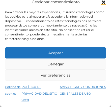
Gestionar consentimiento
SÍGUENOS
Para ofrecer las mejores experiencias, utilizamos tecnologías como
las cookies para almacenar y/o acceder a la información del
dispositivo. El consentimiento de estas tecnologías nos permitirá
procesar datos como el comportamiento de navegación o las
identificaciones únicas en este sitio. No consentir o retirar el
consentimiento, puede afectar negativamente a ciertas
características y funciones.
Aceptar
Denegar
Aviso legal
Condiciones generales de venta
Ver preferencias
Declaración de accesibilidad
Política de cookies
Política de
POLÍTICA DE
AVISO LEGAL Y CONDICIONES
Política de privacidad del sitio web
cookies
PRIVACIDAD DEL SITIO
GENERALES DE USO
↑
5% de descuento en tu primera compra, utiliza el código PRIMERACOMPRA
©2026 Decopintur- todos los derechos
WEB
Descartar