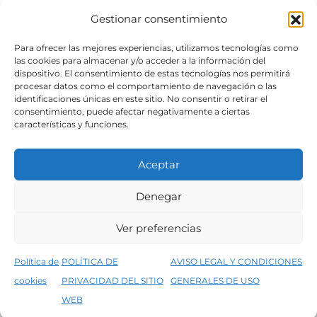
Gestionar consentimiento
SÍGUENOS
Para ofrecer las mejores experiencias, utilizamos tecnologías como
las cookies para almacenar y/o acceder a la información del
dispositivo. El consentimiento de estas tecnologías nos permitirá
procesar datos como el comportamiento de navegación o las
identificaciones únicas en este sitio. No consentir o retirar el
consentimiento, puede afectar negativamente a ciertas
características y funciones.
Aceptar
Denegar
Aviso legal
Condiciones generales de venta
Ver preferencias
Declaración de accesibilidad
Política de cookies
Política de
POLÍTICA DE
AVISO LEGAL Y CONDICIONES
Política de privacidad del sitio web
cookies
PRIVACIDAD DEL SITIO
GENERALES DE USO
↑
5% de descuento en tu primera compra, utiliza el código PRIMERACOMPRA
©2026 Decopintur- todos los derechos
WEB
Descartar