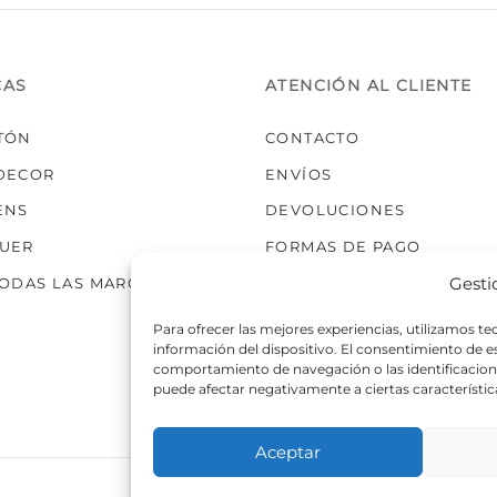
elegir
elegir
en
en
la
la
CAS
ATENCIÓN AL CLIENTE
página
página
de
de
TÓN
CONTACTO
producto
producto
DECOR
ENVÍOS
ENS
DEVOLUCIONES
UER
FORMAS DE PAGO
Gesti
TODAS LAS MARCAS
Para ofrecer las mejores experiencias, utilizamos t
información del dispositivo. El consentimiento de 
comportamiento de navegación o las identificaciones
puede afectar negativamente a ciertas característic
Aceptar