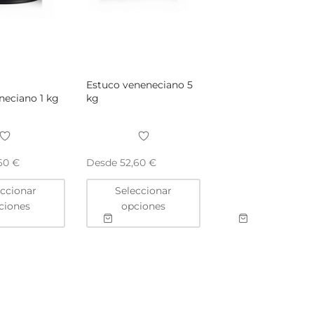
Estuco veneneciano 5
neciano 1 kg
kg
Desde
,60
€
52,60
€
Este
Este
eccionar
Seleccionar
producto
producto
ciones
opciones
tiene
tiene
múltiples
múltiples
variantes.
variantes.
Las
Las
opciones
opciones
se
se
pueden
pueden