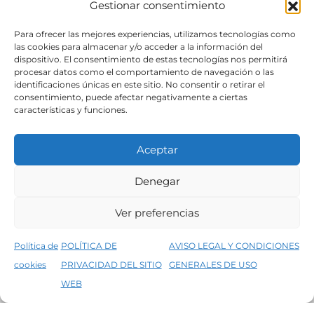
Gestionar consentimiento
SÍGUENOS
Para ofrecer las mejores experiencias, utilizamos tecnologías como
las cookies para almacenar y/o acceder a la información del
dispositivo. El consentimiento de estas tecnologías nos permitirá
procesar datos como el comportamiento de navegación o las
identificaciones únicas en este sitio. No consentir o retirar el
consentimiento, puede afectar negativamente a ciertas
características y funciones.
Aceptar
Denegar
Aviso legal
Condiciones generales de venta
Ver preferencias
Declaración de accesibilidad
Política de cookies
Política de
POLÍTICA DE
AVISO LEGAL Y CONDICIONES
Política de privacidad del sitio web
cookies
PRIVACIDAD DEL SITIO
GENERALES DE USO
↑
5% de descuento en tu primera compra, utiliza el código PRIMERACOMPRA
©2026 Decopintur- todos los derechos
WEB
Descartar