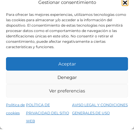
Gestionar consentimiento
SÍGUENOS
Para ofrecer las mejores experiencias, utilizamos tecnologías como
las cookies para almacenar y/o acceder a la información del
dispositivo. El consentimiento de estas tecnologías nos permitirá
procesar datos como el comportamiento de navegación o las
identificaciones únicas en este sitio. No consentir o retirar el
consentimiento, puede afectar negativamente a ciertas
características y funciones.
Aceptar
Denegar
Aviso legal
Condiciones generales de venta
Ver preferencias
Declaración de accesibilidad
Política de cookies
Política de
POLÍTICA DE
AVISO LEGAL Y CONDICIONES
Política de privacidad del sitio web
cookies
PRIVACIDAD DEL SITIO
GENERALES DE USO
↑
5% de descuento en tu primera compra, utiliza el código PRIMERACOMPRA
©2026 Decopintur- todos los derechos
WEB
Descartar