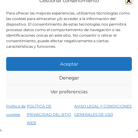
Gestionar consentimiento
SÍGUENOS
Para ofrecer las mejores experiencias, utilizamos tecnologías como
las cookies para almacenar y/o acceder a la información del
dispositivo. El consentimiento de estas tecnologías nos permitirá
procesar datos como el comportamiento de navegación o las
identificaciones únicas en este sitio. No consentir o retirar el
consentimiento, puede afectar negativamente a ciertas
características y funciones.
Aceptar
Denegar
Aviso legal
Condiciones generales de venta
Ver preferencias
Declaración de accesibilidad
Política de cookies
Política de
POLÍTICA DE
AVISO LEGAL Y CONDICIONES
Política de privacidad del sitio web
cookies
PRIVACIDAD DEL SITIO
GENERALES DE USO
↑
5% de descuento en tu primera compra, utiliza el código PRIMERACOMPRA
©2026 Decopintur- todos los derechos
WEB
Descartar