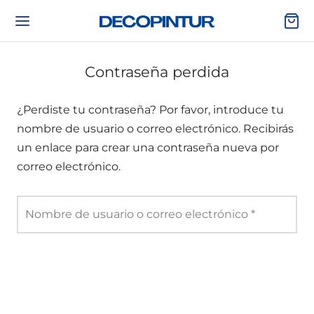
Contraseña perdida
¿Perdiste tu contraseña? Por favor, introduce tu
Volver
Volver
Volver
Volver
nombre de usuario o correo electrónico. Recibirás
un enlace para crear una contraseña nueva por
ES DE PINTAR
NTURA
RRAMIENTAS
ORACIÓN Y PISCINAS
correo electrónico.
TAS, PLÁSTICOS Y PROTECCIÓN
TURA DE PAREDES Y TECHOS
ESORIOS Y PROTECCIÓN PERSONAL
EL PINTADO Y MURALES
Obligatori
Nombre de usuario o correo electrónico
*
UYENTES, DECAPANTES Y LIMPIADORES
ITES, BARNICES Y LACAS
CHERIA, RODILLOS Y CUBETAS
ILOS DECORATIVOS Y CENEFAS
ILLAS Y MORTEROS
ALTES E IMPRIMACIONES
ALERAS Y CABALLETES
DURAS Y CARTAS DE COLORES
AS, RESINAS, FIBRAS Y AUTOMOCIÓN
HADAS E IMPERMEABILIZANTES
RAMIENTA ELÉCTRICA Y PISTOLAS DE
CINAS