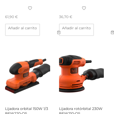
TAR
ICONAS, ADHESIVOS Y COLAS
ECIALIDADES Y SUELOS
61,90
€
36,70
€
AY, TINTES Y MANUALIDADES
Añadir al carrito
Añadir al carrito
Lijadora orbital 150W 1/3
Lijadora rotórbital 230W
BEW220-QS
BEW210-QS