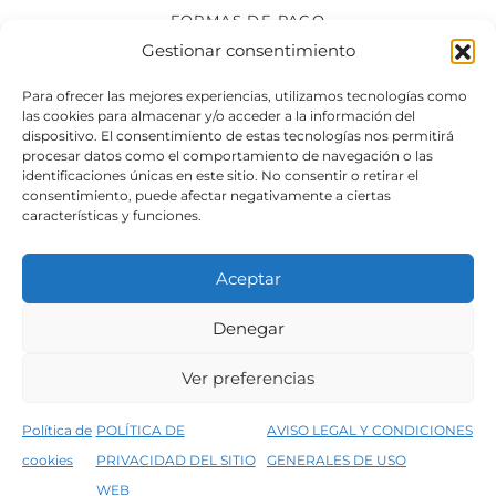
FORMAS DE PAGO
Gestionar consentimiento
SÍGUENOS
Para ofrecer las mejores experiencias, utilizamos tecnologías como
las cookies para almacenar y/o acceder a la información del
dispositivo. El consentimiento de estas tecnologías nos permitirá
procesar datos como el comportamiento de navegación o las
identificaciones únicas en este sitio. No consentir o retirar el
consentimiento, puede afectar negativamente a ciertas
características y funciones.
Aceptar
Denegar
Aviso legal
Condiciones generales de venta
Ver preferencias
Declaración de accesibilidad
Política de cookies
Política de
POLÍTICA DE
AVISO LEGAL Y CONDICIONES
Política de privacidad del sitio web
cookies
PRIVACIDAD DEL SITIO
GENERALES DE USO
↑
5% de descuento en tu primera compra, utiliza el código PRIMERACOMPRA
©2026 Decopintur- todos los derechos
WEB