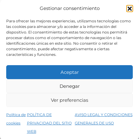
Gestionar consentimiento
SÍGUENOS
Para ofrecer las mejores experiencias, utilizamos tecnologías como
las cookies para almacenar y/o acceder a la información del
dispositivo. El consentimiento de estas tecnologías nos permitirá
procesar datos como el comportamiento de navegación o las
identificaciones únicas en este sitio. No consentir o retirar el
consentimiento, puede afectar negativamente a ciertas
características y funciones.
Aceptar
Denegar
Aviso legal
Condiciones generales de venta
Ver preferencias
Declaración de accesibilidad
Política de cookies
Política de
POLÍTICA DE
AVISO LEGAL Y CONDICIONES
Política de privacidad del sitio web
cookies
PRIVACIDAD DEL SITIO
GENERALES DE USO
↑
5% de descuento en tu primera compra, utiliza el código PRIMERACOMPRA
©2026 Decopintur- todos los derechos
WEB
Descartar