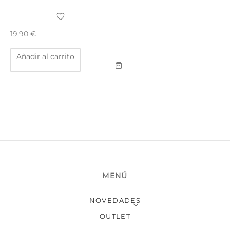
TAR
ICONAS, ADHESIVOS Y COLAS
ECIALIDADES Y SUELOS
19,90
€
AY, TINTES Y MANUALIDADES
Añadir al carrito
MENÚ
NOVEDADES
OUTLET