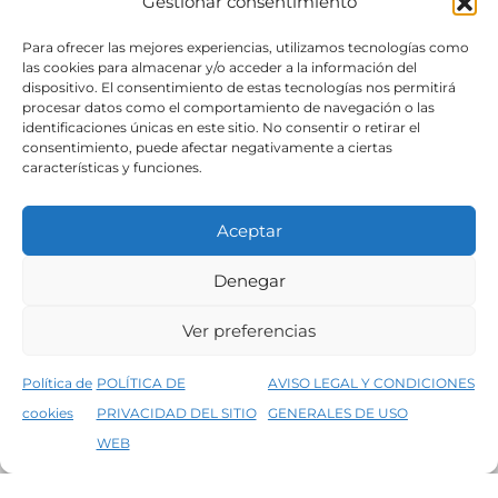
Gestionar consentimiento
SÍGUENOS
Para ofrecer las mejores experiencias, utilizamos tecnologías como
las cookies para almacenar y/o acceder a la información del
dispositivo. El consentimiento de estas tecnologías nos permitirá
procesar datos como el comportamiento de navegación o las
identificaciones únicas en este sitio. No consentir o retirar el
consentimiento, puede afectar negativamente a ciertas
características y funciones.
Aceptar
Denegar
Aviso legal
Condiciones generales de venta
Ver preferencias
Declaración de accesibilidad
Política de cookies
Política de
POLÍTICA DE
AVISO LEGAL Y CONDICIONES
Política de privacidad del sitio web
cookies
PRIVACIDAD DEL SITIO
GENERALES DE USO
↑
5% de descuento en tu primera compra, utiliza el código PRIMERACOMPRA
©2026 Decopintur- todos los derechos
WEB
Descartar